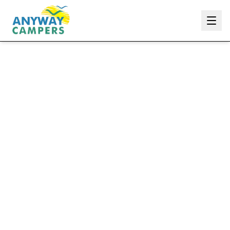
Anyway Campers