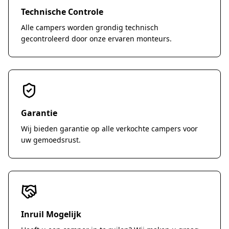
interieurverlichting * Panoramadak * Draaibare
camper zonder concessies te doen aan comfort
Technische Controle
cabinestoelen * Veel kastruimte en slimme
of veiligheid. Interesse? Neem vrijblijvend
Alle campers worden grondig technisch
indeling Staat & Onderhoud Verkeert in
contact op voor meer informatie, een
gecontroleerd door onze ervaren monteurs.
uitstekende staat / nieuwstaat, recent
bezichtiging of een proefrit.
onderhoud uitgevoerd, APK t/m juli 2027 Direct
rijklaar en vakantie-klaar
Garantie
Wij bieden garantie op alle verkochte campers voor
uw gemoedsrust.
Inruil Mogelijk