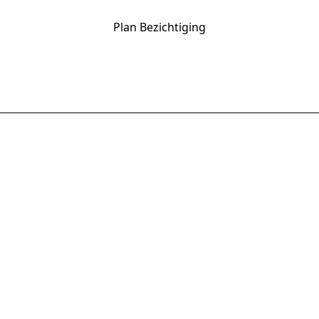
Plan Bezichtiging
Anyway Campers
Uw betrouwbare partner voor campers en mobile
homes sinds 2007.