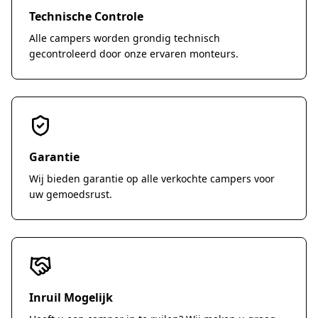
interieurverlichting * Panoramadak * Draaibare
camper zonder concessies te doen aan comfort
Technische Controle
cabinestoelen * Veel kastruimte en slimme
of veiligheid. Interesse? Neem vrijblijvend
Alle campers worden grondig technisch
indeling Staat & Onderhoud Verkeert in
contact op voor meer informatie, een
gecontroleerd door onze ervaren monteurs.
uitstekende staat / nieuwstaat, recent
bezichtiging of een proefrit.
onderhoud uitgevoerd, APK t/m juli 2027 Direct
rijklaar en vakantie-klaar
Garantie
Wij bieden garantie op alle verkochte campers voor
uw gemoedsrust.
Inruil Mogelijk