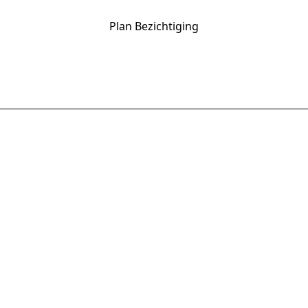
Plan Bezichtiging
Anyway Campers
Uw betrouwbare partner voor campers en mobile
homes sinds 2007.